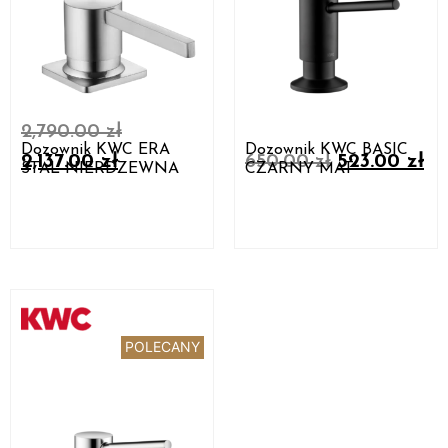
2,790.00
zł
Dozownik KWC ERA
Dozownik KWC BASIC
2,137.00
zł
650.00
zł
523.00
zł
STAL NIERDZEWNA
CZARNY MAT
POLECANY