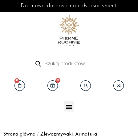
Darmowa dostawa na cały asortyment!
0
0
Strona główna
/
Zlewozmywaki, Armatura