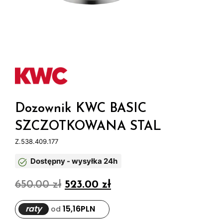
Dozownik KWC BASIC
SZCZOTKOWANA STAL
Z.538.409.177
Dostępny - wysyłka 24h
650.00
zł
523.00
zł
raty
15,16
PLN
od